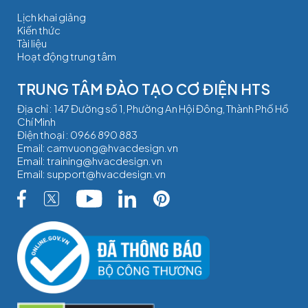
Lịch khai giảng
Kiến thức
Tài liệu
Hoạt động trung tâm
TRUNG TÂM ĐÀO TẠO CƠ ĐIỆN HTS
Địa chỉ : 147 Đường số 1, Phường An Hội Đông, Thành Phố Hồ
Chí Minh
Điện thoại :
0966 890 883
Email:
camvuong@hvacdesign.vn
Email:
training@hvacdesign.vn
Email:
support@hvacdesign.vn