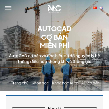
AUTOCAD
CƠ BẢN
MIỄN PHÍ
AutoCAD cơ bản và đọc hiểu sơ đồ nguyên lý hệ
thống điều hòa không khí và thông gió
Trang chủ
Khóa học
Khóa học AutoCAD cơ bản – Khó
|
|
Học phí