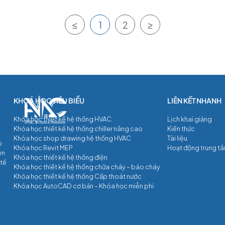
≤
1
2
≥
Khóa học thiết kế hệ thống HVAC
Lịch khai giảng
Khóa học thiết kế hệ thống chiller nâng cao
Kiến thức
Khóa học shop drawing hệ thống HVAC
Tài liệu
p
Khóa học Revit MEP
Hoạt động trung t
ện
Khóa học thiết kế hệ thống điện
 tế
Khóa học thiết kế hệ thống chữa cháy – báo cháy
Khóa học thiết kế hệ thống Cấp thoát nước
Khóa học AutoCAD cơ bản – Khóa học miễn phí