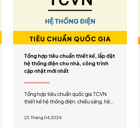
Tổng hợp tiêu chuẩn thiết kế, lắp đặt
hệ thống điện cho nhà, công trình
cập nhật mới nhất
Tổng hợp tiêu chuẩn quốc gia TCVN
thiết kế hệ thống điện, chiếu sáng, hệ
thống nối đất, chống sét cho các công
trình xây dựng cập nhật mới nhất năm
23, Tháng 04,2024
2024