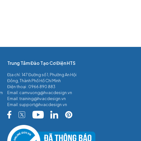
Trung Tâm Đào Tạo Cơ Điện HTS
Địa chỉ : 147 Đường số 1, Phường An Hội
Đông, Thành Phố Hồ Chí Minh
Điện thoại :
0966 890 883
âm
Email:
camvuong@hvacdesign.vn
Email:
training@hvacdesign.vn
Email:
support@hvacdesign.vn