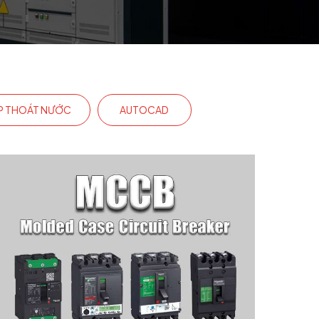
P THOÁT NƯỚC
AUTOCAD