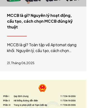
MCCB là gì? Nguyên lý hoạt động,
cấu tạo, cách chọn MCCB đúng kỹ
thuật
MCCB là gì? Toàn tập về Aptomat dạng
khối. Nguyên lý, cấu tạo, cách chọn
MCCB đúng kỹ thuật theo chuẩn IEC
60947-2 và TCVN 6592-2
21, Tháng 06,2025