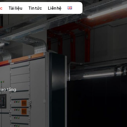
ức
Tài liệu
Tin tức
Liên hệ
 cao tầng