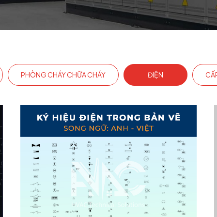
PHÒNG CHÁY CHỮA CHÁY
ĐIỆN
CẤ