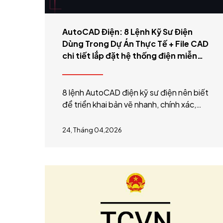
AutoCAD Điện: 8 Lệnh Kỹ Sư Điện
Dùng Trong Dự Án Thực Tế + File CAD
chi tiết lắp đặt hệ thống điện miễn
phí
8 lệnh AutoCAD điện kỹ sư điện nên biết
để triển khai bản vẽ nhanh, chính xác,
hiệu quả. Tải miễn phí file CAD chi tiết
lắp đặt điển hình hệ thống điện công
24, Tháng 04,2026
trình.