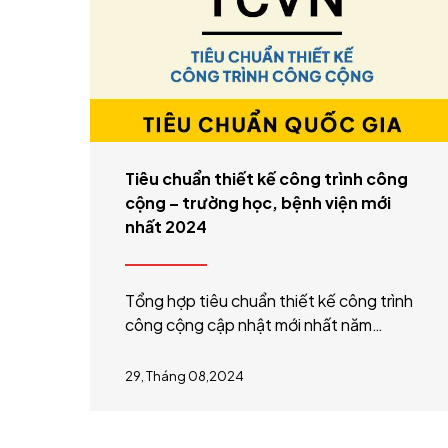
Tiêu chuẩn thiết kế công trình công
cộng – trường học, bệnh viện mới
nhất 2024
Tổng hợp tiêu chuẩn thiết kế công trình
công cộng cập nhật mới nhất năm
2024: tiêu chuẩn thiết kế trường mầm
non, trường tiểu học, trường đại học,
29, Tháng 08,2024
tiêu chuẩn thiết kế bệnh viện, phòng
khám đa khoa, tiêu chuẩn thiết kế chợ