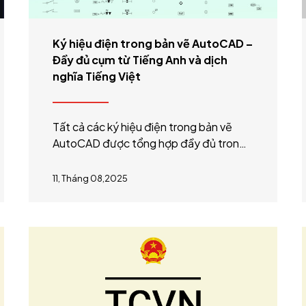
Ký hiệu điện trong bản vẽ AutoCAD –
Đầy đủ cụm từ Tiếng Anh và dịch
nghĩa Tiếng Việt
Tất cả các ký hiệu điện trong bản vẽ
AutoCAD được tổng hợp đầy đủ trong
các bản vẽ thiết kế hệ thống điện, điện
nhẹ công trình nhà cao tầng và công
11, Tháng 08,2025
nghiệp