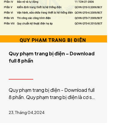
Quy phạm trang bị điện – Download
full 8 phần
Quy phạm trang bị điện - Download full
8 phần. Quy phạm trang bị điện là cơ sở
kỹ thuật rất quan trọng và không thể
thiếu khi thiết kế lắp đặt hệ thống điện
23, Tháng 04,2024