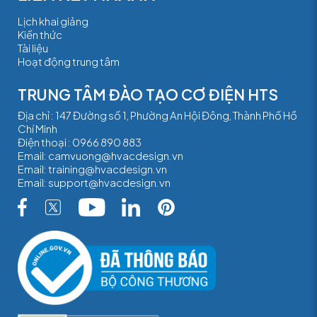
Lịch khai giảng
Kiến thức
Tài liệu
Hoạt động trung tâm
TRUNG TÂM ĐÀO TẠO CƠ ĐIỆN HTS
Địa chỉ : 147 Đường số 1, Phường An Hội Đông, Thành Phố Hồ
Chí Minh
Điện thoại :
0966 890 883
Email:
camvuong@hvacdesign.vn
Email:
training@hvacdesign.vn
Email:
support@hvacdesign.vn