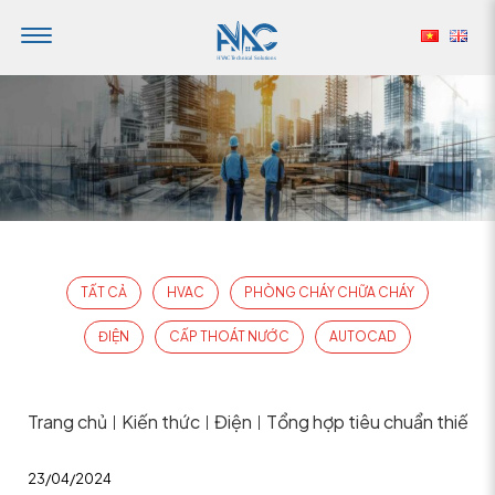
TẤT CẢ
HVAC
PHÒNG CHÁY CHỮA CHÁY
ĐIỆN
CẤP THOÁT NƯỚC
AUTOCAD
Trang chủ
Kiến thức
Điện
Tổng hợp tiêu chuẩn thiết kế
|
|
|
23/04/2024