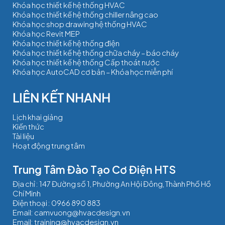
Khóa học thiết kế hệ thống HVAC
Khóa học thiết kế hệ thống chiller nâng cao
Khóa học shop drawing hệ thống HVAC
Khóa học Revit MEP
Khóa học thiết kế hệ thống điện
Khóa học thiết kế hệ thống chữa cháy – báo cháy
Khóa học thiết kế hệ thống Cấp thoát nước
Khóa học AutoCAD cơ bản – Khóa học miễn phí
Lịch khai giảng
Kiến thức
Tài liệu
Hoạt động trung tâm
Trung Tâm Đào Tạo Cơ Điện HTS
Địa chỉ : 147 Đường số 1, Phường An Hội Đông, Thành Phố Hồ
Chí Minh
Điện thoại :
0966 890 883
Email:
camvuong@hvacdesign.vn
Email:
training@hvacdesign.vn