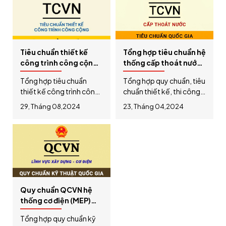
Tiêu chuẩn thiết kế
Tổng hợp tiêu chuẩn hệ
công trình công cộng
thống cấp thoát nước
– trường học, bệnh
trong nhà và công
Tổng hợp tiêu chuẩn
Tổng hợp quy chuẩn, tiêu
viện mới nhất 2024
trình mới nhất năm
thiết kế công trình công
chuẩn thiết kế, thi công
2025
cộng cập nhật mới nhất
hệ thống cấp thoát nước
29, Tháng 08,2024
23, Tháng 04,2024
năm 2024: tiêu chuẩn
trong nhà và công trình;
thiết kế trường mầm
tiêu chuẩn thiết kế hồ
non, trường tiểu học,
bơi; tưới tiêu mới nhất
trường đại học, tiêu
năm 2024
chuẩn thiết kế bệnh viện,
phòng khám đa khoa,
tiêu chuẩn thiết kế chợ
Quy chuẩn QCVN hệ
thống cơ điện (MEP)
công trình xây dựng
Tổng hợp quy chuẩn kỹ
cập nhật mới nhất năm