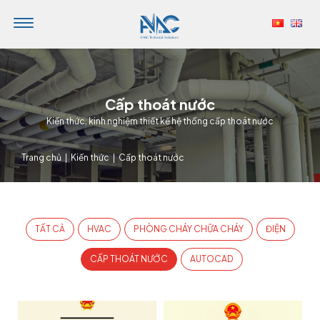
Cấp thoát nước
Kiến thức, kinh nghiệm thiết kế hệ thống cấp thoát nước
Trang chủ
|
Kiến thức
|
Cấp thoát nước
TẤT CẢ
HVAC
PHÒNG CHÁY CHỮA CHÁY
ĐIỆN
CẤP THOÁT NƯỚC
AUTOCAD