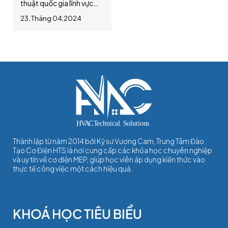
thuật quốc gia lĩnh vực
2026
xây dựng - cơ điện, quy
23, Tháng 04,2024
chuẩn PCCC, quy chuẩn
hệ thống cấp thoát nước
cập nhật mới nhất năm
2026
Thành lập từ năm 2014 bởi Kỹ sư Vương Cam, Trung Tâm Đào
Tạo Cơ Điện HTS là nơi cung cấp các khóa học chuyên nghiệp
và uy tín về cơ điện MEP, giúp học viên áp dụng kiến thức vào
thực tế công việc một cách hiệu quả.