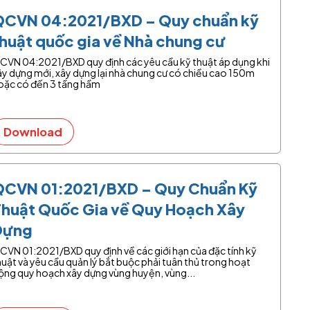
QCVN 04:2021/BXD – Quy chuẩn kỹ
huật quốc gia về Nhà chung cư
CVN 04:2021/BXD quy định các yêu cầu kỹ thuật áp dụng khi
ây dựng mới, xây dựng lại nhà chung cư có chiều cao 150m
oặc có đến 3 tầng hầm
Download
QCVN 01:2021/BXD – Quy Chuẩn Kỹ
Thuật Quốc Gia về Quy Hoạch Xây
Dựng
CVN 01:2021/BXD quy định về các giới hạn của đặc tính kỹ
huật và yêu cầu quản lý bắt buộc phải tuân thủ trong hoạt
ộng quy hoạch xây dựng vùng huyện, vùng...