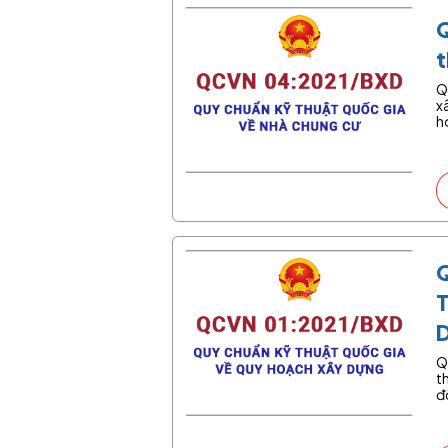
t
Q
x
h
Q
t
đ