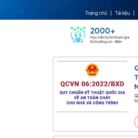
Trang chủ
|
Tài liệu
|
2000+
Học viên tự tin tham gia
thị trường cơ - điện
N
Q
t