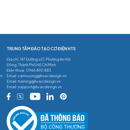
TRUNG TÂM ĐÀO TẠO CƠ ĐIỆN HTS
Địa chỉ : 147 Đường số 1, Phường An Hội
Đông, Thành Phố Hồ Chí Minh
Điện thoại :
0966 890 883
âm
Email:
camvuong@hvacdesign.vn
Email:
training@hvacdesign.vn
Email:
support@hvacdesign.vn