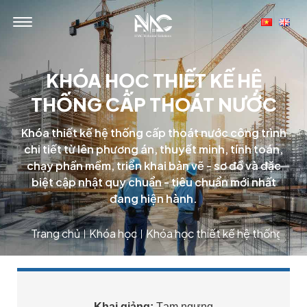
KHÓA HỌC THIẾT KẾ HỆ
THỐNG CẤP THOÁT NƯỚC
Khóa thiết kế hệ thống cấp thoát nước công trình
chi tiết từ lên phương án, thuyết minh, tính toán,
chạy phần mềm, triển khai bản vẽ - sơ đồ và đặc
biệt cập nhật quy chuẩn - tiêu chuẩn mới nhất
đang hiện hành.
Trang chủ
Khóa học
Khóa học thiết kế hệ thống Cấp
|
|
Khai giảng:
Tạm ngưng