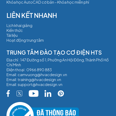
Khóa học AutoCAD cơ bản – Khóa học miễn phí
Lịch khai giảng
Kiến thức
Tài liệu
Hoạt động trung tâm
TRUNG TÂM ĐÀO TẠO CƠ ĐIỆN HTS
Địa chỉ : 147 Đường số 1, Phường An Hội Đông, Thành Phố Hồ
Chí Minh
Điện thoại :
0966 890 883
Email:
camvuong@hvacdesign.vn
Email:
training@hvacdesign.vn
Email:
support@hvacdesign.vn