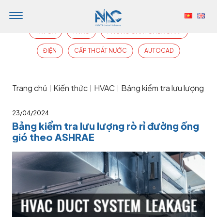
TẤT CẢ
HVAC
PHÒNG CHÁY CHỮA CHÁY
ĐIỆN
CẤP THOÁT NƯỚC
AUTOCAD
Trang chủ
Kiến thức
HVAC
Bảng kiểm tra lưu lượng rò
|
|
|
23/04/2024
Bảng kiểm tra lưu lượng rò rỉ đường ống
gió theo ASHRAE