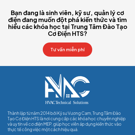
Bạn đang là sinh viên, kỹ sư, quản lý cơ
điện đang muốn đột phá kiến thức và tìm
hiểu các khóa học tại Trung Tâm Đào Tạo
Cơ Điện HTS?
Tư vấn miễn phí
Thành lập từ năm 2014 bởi Kỹ sư Vương Cam, Trung Tâm Đào
Tạo Cơ Điện HTS là nơi cung cấp các khóa học chuyên nghiệp
và uy tín về cơ điện MEP, giúp học viên áp dụng kiến thức vào
thực tế công việc một cách hiệu quả.