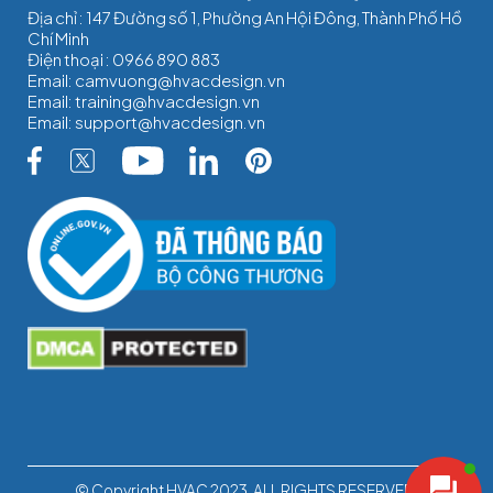
Địa chỉ : 147 Đường số 1, Phường An Hội Đông, Thành Phố Hồ
Chí Minh
Điện thoại :
0966 890 883
Email:
camvuong@hvacdesign.vn
Email:
training@hvacdesign.vn
Email:
support@hvacdesign.vn
© Copyright HVAC 2023. ALL RIGHTS RESERVED.