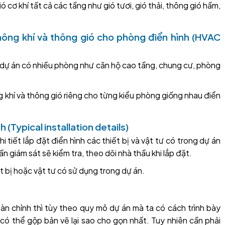
 cơ khí tất cả các tầng như gió tươi, gió thải, thông gió hầm,
hông khí và thông gió cho phòng điển hình (HVAC
ác dự án có nhiều phòng như căn hộ cao tầng, chung cư, phòng
 khí và thông gió riêng cho từng kiểu phòng giống nhau điển
nh (Typical installation details)
i tiết lắp đặt điển hình các thiết bị và vật tư có trong dự án
ấn giám sát sẽ kiểm tra, theo dõi nhà thầu khi lắp đặt.
iết bị hoặc vật tư có sử dụng trong dự án.
oàn chỉnh thì tùy theo quy mô dự án mà ta có cách trình bày
 có thể gộp bản vẽ lại sao cho gọn nhất. Tuy nhiên cần phải