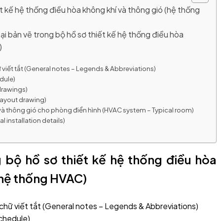
iết kế hệ thống điều hòa không khí và thông gió (hệ thống
 loại bản vẽ trong bộ hồ sơ thiết kế hệ thống điều hòa
)
 viết tắt (General notes – Legends & Abbreviations)
dule)
drawings)
 layout drawing)
 và thông gió cho phòng điển hình (HVAC system – Typical room)
al installation details)
g bộ hồ sơ thiết kế hệ thống điều hòa
(hệ thống HVAC)
 chữ viết tắt (General notes – Legends & Abbreviations)
chedule)