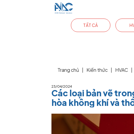
TẤT CẢ
H
Trang chủ
|
Kiến thức
|
HVAC
|
23/04/2024
Các loại bản vẽ tron
hòa không khí và th