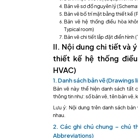
Bản vẽ sơ đồ nguyên lý (Schemat
Bản vẽ bố trí mặt bằng thiết kế (
Bản vẽ hệ thống điều hòa khôn
Typical room)
Bản vẽ chi tiết lắp đặt điển hình (
II. Nội dung chi tiết và
thiết kế hệ thống điề
HVAC)
1. Danh sách bản vẽ (Drawings li
Bản vẽ này thể hiện danh sách tất 
thông tin như: số bản vẽ, tên bản vẽ, k
Lưu ý: Nội dung trên danh sách bản 
nhau.
2. Các ghi chú chung – chú t
Abbreviations)