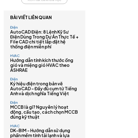
BÀI VIẾT LIÊN QUAN
Điện
AutoCAD Điện: 8 Lệnh Kỹ Sư
Điện Dùng Trong Dự Án Thực Tế +
File CAD chi tiết lắp đặt hệ
thống điện miễn phí
HVAC
Hướng dẫn tính kích thước ống
gió và miệng gió HVAC theo
ASHRAE
Điện
Ký hiệu điện trong bản vẽ
AutoCAD – Đầy đủ cụm từ Tiếng
Anh và dịch nghĩa Tiếng Việt
Điện
MCCB là gì? Nguyên lý hoạt
động, cấu tạo, cách chọn MCCB
đúng kỹ thuật
HVAC
DK-BIM – Hướng dẫn sử dụng
phần mềm tính tải lạnh và lựa