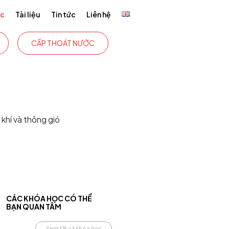
ức
Tài liệu
Tin tức
Liên hệ
CẤP THOÁT NƯỚC
 khí và thông gió
CÁC KHÓA HỌC CÓ THỂ
BẠN QUAN TÂM
Xem tất cả khóa học