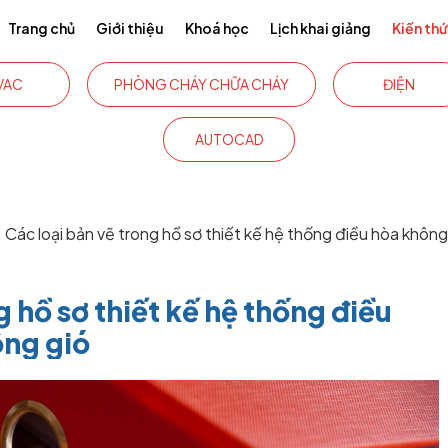
Trang chủ
Giới thiệu
Khoá học
Lịch khai giảng
Kiến th
VAC
PHÒNG CHÁY CHỮA CHÁY
ĐIỆN
AUTOCAD
Các loại bản vẽ trong hồ sơ thiết kế hệ thống điều hòa không
g hồ sơ thiết kế hệ thống điều
ông gió