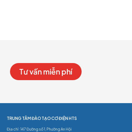
Tư vấn miễn phí
TRUNG TÂM ĐÀO TẠO CƠ ĐIỆN HTS
Địa chỉ : 147 Đường số 1, Phường An Hội