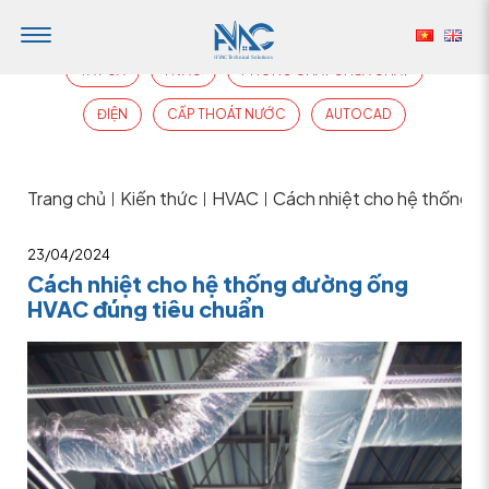
TẤT CẢ
HVAC
PHÒNG CHÁY CHỮA CHÁY
ĐIỆN
CẤP THOÁT NƯỚC
AUTOCAD
Trang chủ
Kiến thức
HVAC
Cách nhiệt cho hệ thống 
|
|
|
23/04/2024
Cách nhiệt cho hệ thống đường ống
HVAC đúng tiêu chuẩn