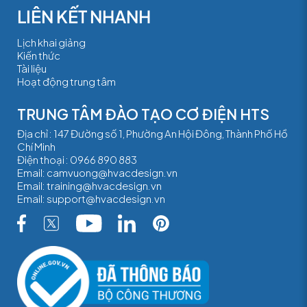
Lịch khai giảng
Kiến thức
Tài liệu
Hoạt động trung tâm
TRUNG TÂM ĐÀO TẠO CƠ ĐIỆN HTS
Địa chỉ : 147 Đường số 1, Phường An Hội Đông, Thành Phố Hồ
Chí Minh
Điện thoại :
0966 890 883
Email:
camvuong@hvacdesign.vn
Email:
training@hvacdesign.vn
Email:
support@hvacdesign.vn