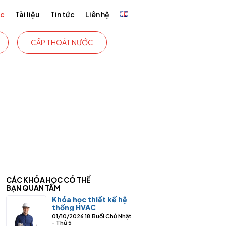
ức
Tài liệu
Tin tức
Liên hệ
CẤP THOÁT NƯỚC
CÁC KHÓA HỌC CÓ THỂ
BẠN QUAN TÂM
Khóa học thiết kế hệ
thống HVAC
01/10/2026
18 Buổi
Chủ Nhật
- Thứ 5