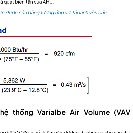
và quạt biến tần của AHU.
vực được cân bằng tương ứng với tải lạnh yêu cầu.
 hệ thống Varialbe Air Volume (VAV
g hệ VAV đó là tiết kiệm năng lượng khi phục vụ cho các khu