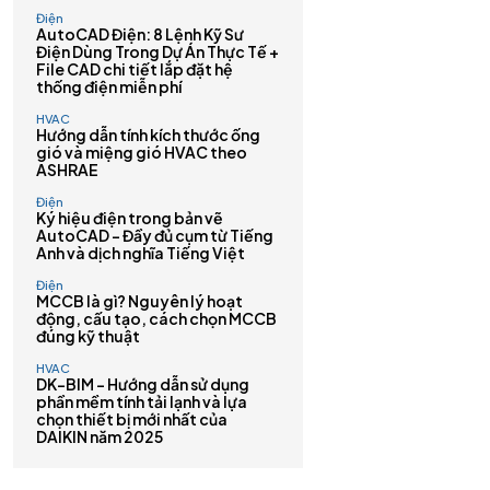
Điện
AutoCAD Điện: 8 Lệnh Kỹ Sư
Điện Dùng Trong Dự Án Thực Tế +
File CAD chi tiết lắp đặt hệ
thống điện miễn phí
HVAC
Hướng dẫn tính kích thước ống
gió và miệng gió HVAC theo
ASHRAE
Điện
Ký hiệu điện trong bản vẽ
AutoCAD – Đầy đủ cụm từ Tiếng
Anh và dịch nghĩa Tiếng Việt
Điện
MCCB là gì? Nguyên lý hoạt
động, cấu tạo, cách chọn MCCB
đúng kỹ thuật
HVAC
DK-BIM – Hướng dẫn sử dụng
phần mềm tính tải lạnh và lựa
chọn thiết bị mới nhất của
DAIKIN năm 2025