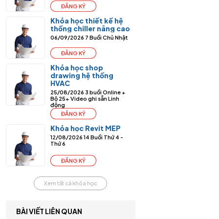
ĐĂNG KÝ
Khóa học thiết kế hệ
thống chiller nâng cao
06/09/2026
7 Buổi
Chủ Nhật
ĐĂNG KÝ
Khóa học shop
drawing hệ thống
HVAC
25/08/2026
3 buổi Online +
Bộ 25+ Video ghi sẵn
Linh
động
ĐĂNG KÝ
Khóa học Revit MEP
12/08/2026
14 Buổi
Thứ 4 -
Thứ 6
ĐĂNG KÝ
Xem tất cả khóa học
BÀI VIẾT LIÊN QUAN