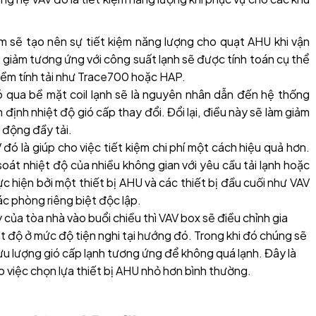
m sẽ tạo nên sự tiết kiệm năng lượng cho quạt AHU khi vận
ó giảm tương ứng với công suất lạnh sẽ được tính toán cụ thể
ềm tính tải như Trace700 hoặc HAP.
gió qua bề mặt coil lạnh sẽ là nguyên nhân dẫn đến hệ thống
ổn định nhiệt độ gió cấp thay đổi. Đổi lại, điều này sẽ làm giảm
t động đầy tải.
đó là giúp cho việc tiết kiệm chi phí một cách hiệu quả hơn.
oát nhiệt độ của nhiều không gian với yêu cầu tải lạnh hoặc
c hiện bởi một thiết bị AHU và các thiết bị đầu cuối như VAV
ác phòng riêng biệt độc lập.
y của tòa nhà vào buổi chiều thì VAV box sẽ điều chỉnh gia
ệt độ ở mức độ tiện nghi tại hướng đó. Trong khi đó chúng sẽ
lưu lượng gió cấp lạnh tương ứng để không quá lạnh. Đây là
việc chọn lựa thiết bị AHU nhỏ hơn bình thường.