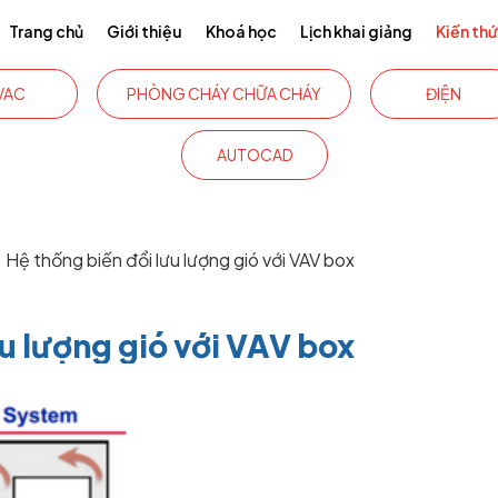
Trang chủ
Giới thiệu
Khoá học
Lịch khai giảng
Kiến th
VAC
PHÒNG CHÁY CHỮA CHÁY
ĐIỆN
AUTOCAD
Hệ thống biến đổi lưu lượng gió với VAV box
ưu lượng gió với VAV box