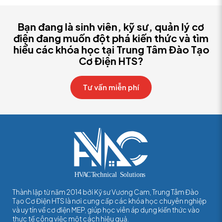
Bạn đang là sinh viên, kỹ sư, quản lý cơ
điện đang muốn đột phá kiến thức và tìm
hiểu các khóa học tại Trung Tâm Đào Tạo
Cơ Điện HTS?
Tư vấn miễn phí
Thành lập từ năm 2014 bởi Kỹ sư Vương Cam, Trung Tâm Đào
Tạo Cơ Điện HTS là nơi cung cấp các khóa học chuyên nghiệp
và uy tín về cơ điện MEP, giúp học viên áp dụng kiến thức vào
thực tế công việc một cách hiệu quả.