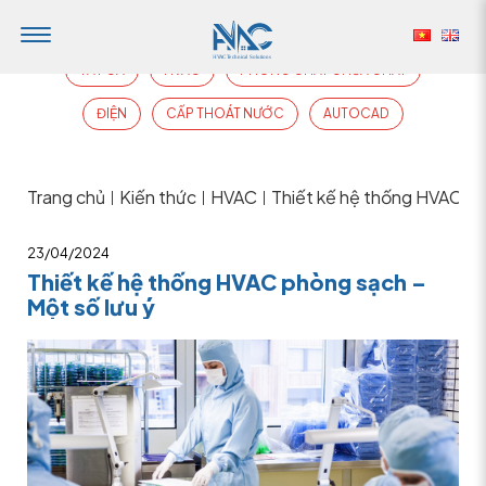
TẤT CẢ
HVAC
PHÒNG CHÁY CHỮA CHÁY
ĐIỆN
CẤP THOÁT NƯỚC
AUTOCAD
Trang chủ
Kiến thức
HVAC
Thiết kế hệ thống HVAC ph
|
|
|
23/04/2024
Thiết kế hệ thống HVAC phòng sạch –
Một số lưu ý