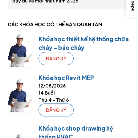
đầy đủ và mới nhất năm 2026
Index
CÁC KHÓA HỌC CÓ THỂ
BẠN QUAN TÂM
Khóa học thiết kế hệ thống chữa
cháy – báo cháy
ĐĂNG KÝ
Khóa học Revit MEP
12/08/2026
14 Buổi
Thứ 4 - Thứ 6
ĐĂNG KÝ
Khóa học shop drawing hệ
thống HVAC