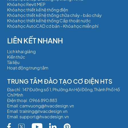
Khóa học Revit MEP
Khóa học thiết kế hệ thống điện
Khóa học thiết kế hệ thống chữa cháy – báo cháy
Khóa học thiết kế hệ thống Cấp thoát nước
Khóa học AutoCAD cơ bản – Khóa học miễn phí
Lịch khai giảng
Kiến thức
Tài liệu
Hoạt động trung tâm
TRUNG TÂM ĐÀO TẠO CƠ ĐIỆN HTS
Địa chỉ : 147 Đường số 1, Phường An Hội Đông, Thành Phố Hồ
Chí Minh
Điện thoại :
0966 890 883
Email:
camvuong@hvacdesign.vn
Email:
training@hvacdesign.vn
Email:
support@hvacdesign.vn