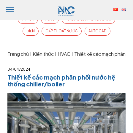
TẤT CẢ
HVAC
PHÒNG CHÁY CHỮA CHÁY
ĐIỆN
CẤP THOÁT NƯỚC
AUTOCAD
Trang chủ
Kiến thức
HVAC
Thiết kế các mạch phân phố
|
|
|
04/04/2024
Thiết kế các mạch phân phối nước hệ
thống chiller/boiler