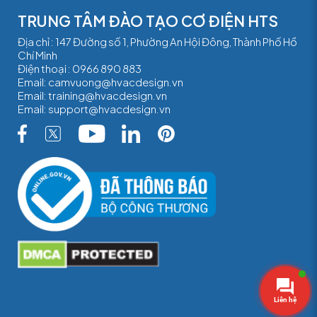
TRUNG TÂM ĐÀO TẠO CƠ ĐIỆN HTS
Địa chỉ : 147 Đường số 1, Phường An Hội Đông, Thành Phố Hồ
Chí Minh
Điện thoại :
0966 890 883
Email:
camvuong@hvacdesign.vn
Email:
training@hvacdesign.vn
Email:
support@hvacdesign.vn
Liên hệ