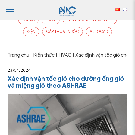
TẤT CẢ
HVAC
PHÒNG CHÁY CHỮA CHÁY
ĐIỆN
CẤP THOÁT NƯỚC
AUTOCAD
Trang chủ
Kiến thức
HVAC
Xác định vận tốc gió cho 
|
|
|
23/04/2024
Xác định vận tốc gió cho đường ống gió
và miệng gió theo ASHRAE