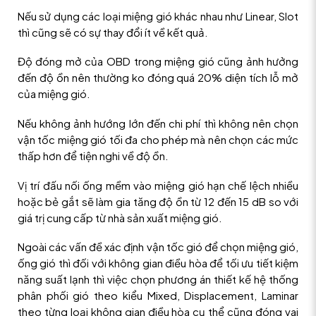
Nếu sử dụng các loại miệng gió khác nhau như Linear, Slot
thì cũng sẽ có sự thay đổi ít về kết quả.
Độ đóng mở của OBD trong miệng gió cũng ảnh hưởng
đến độ ồn nên thường ko đóng quá 20% diện tích lỗ mở
của miệng gió.
Nếu không ảnh hướng lớn đến chi phí thì không nên chọn
vận tốc miệng gió tối đa cho phép mà nên chọn các mức
thấp hơn để tiện nghi về độ ồn.
Vị trí đấu nối ống mềm vào miệng gió hạn chế lệch nhiều
hoặc bẻ gắt sẽ làm gia tăng độ ồn từ 12 đến 15 dB so với
giá trị cung cấp từ nhà sản xuất miệng gió.
Ngoài các vấn đề xác định vận tốc gió để chọn miệng gió,
ống gió thì đối với không gian điều hòa để tối ưu tiết kiệm
năng suất lạnh thì việc chọn phương án thiết kế hệ thống
phân phối gió theo kiểu Mixed, Displacement, Laminar
theo từng loại không gian điều hòa cụ thể cũng đóng vai