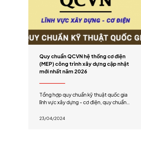
Quy chuẩn QCVN hệ thống cơ điện
(MEP) công trình xây dựng cập nhật
mới nhất năm 2026
Tổng hợp quy chuẩn kỹ thuật quốc gia
lĩnh vực xây dựng - cơ điện, quy chuẩn
PCCC, quy chuẩn hệ thống cấp thoát
nước cập nhật mới nhất năm 2026
23/04/2024