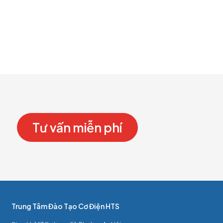
A/P or AP ...
Read more
Tư vấn miễn phí
Trung Tâm Đào Tạo Cơ Điện HTS