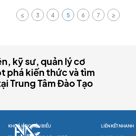
≤
3
4
5
6
7
≥
ên, kỹ sư, quản lý cơ
 phá kiến thức và tìm
tại Trung Tâm Đào Tạo