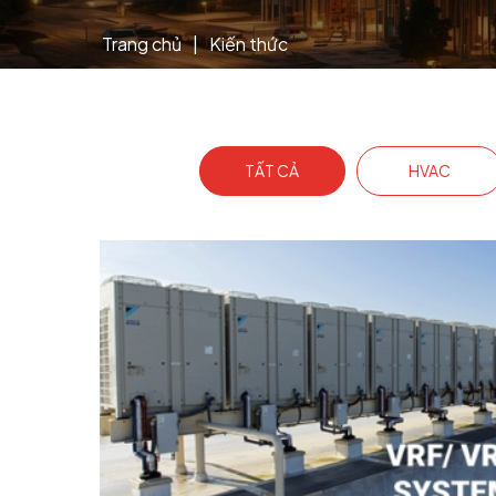
Trang chủ
|
Kiến thức
TẤT CẢ
HVAC