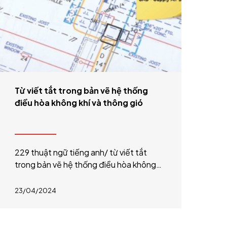
Từ viết tắt trong bản vẽ hệ thống
điều hòa không khí và thông gió
229 thuật ngữ tiếng anh/ từ viết tắt
trong bản vẽ hệ thống điều hòa không
khí và thông gió (HVAC Abbreviations)
đã dịch nghĩa tiếng Việt – Cập nhật đầy
23/04/2024
đủ và mới nhất năm 2024 STT TỪ VIẾT
TẮT Abbreviation THUẬT NGỮ TIẾNG
ANH HVAC Term NGHĨA TIẾNG VIỆT 1