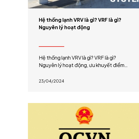
Hệ thống lạnh VRV là gì? VRF là gì?
Nguyên lý hoạt động
Hệ thống lạnh VRV là gì? VRF là gì?
Nguyên lý hoạt động, ưu khuyết điểm
hệ thống VRF/ VRV. Phân biệt hệ thống
điều hòa VRF/ VRV với các hệ thống
23/04/2024
lạnh khác