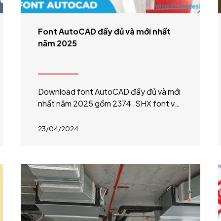
Font AutoCAD đầy đủ và mới nhất
năm 2025
Download font AutoCAD đầy đủ và mới
nhất năm 2025 gồm 2374 .SHX font và
19793 .TTF font kèm hướng dẫn cách
cài font CAD và cách khắc phục lỗi font
23/04/2024
Cad