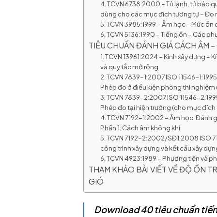
4. TCVN 6738:2000 – Tủ lạnh, tủ bảo 
dùng cho các mục đích tương tự – Đo 
5. TCVN 3985:1999 – Âm học – Mức ồn cho
6. TCVN 5136:1990 – Tiếng ồn – Các p
TIÊU CHUẨN ĐÁNH GIÁ CÁCH ÂM 
1. TCVN 13961:2024 – Kính xây dựng – K
và quy tắc mở rộng
2. TCVN 7839-1:2007 ISO 11546-1:1995 
Phép đo ở điều kiện phòng thí nghiệm 
3. TCVN 7839-2:2007 ISO 11546-2:1995
Phép đo tại hiện trường (cho mục đích
4. TCVN 7192-1:2002 – Âm học. Đánh gi
Phần 1: Cách âm không khí
5. TCVN 7192-2:2002/SĐ1:2008 ISO 71
công trình xây dựng và kết cấu xây dự
6. TCVN 4923:1989 – Phương tiện và p
THAM KHẢO BÀI VIẾT VỀ ĐỘ ỒN T
GIÓ
Download 40 tiêu chuẩn tiến