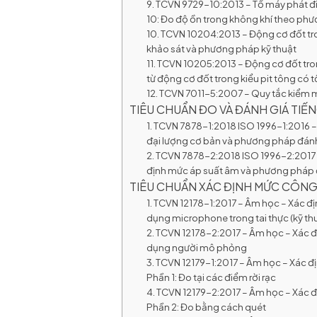
9. TCVN 9729-10:2013 – Tổ máy phát đi
10: Đo độ ồn trong không khí theo p
10. TCVN 10204:2013 – Động cơ đốt tro
khảo sát và phương pháp kỹ thuật
11. TCVN 10205:2013 – Động cơ đốt tro
từ động cơ đốt trong kiểu pit tông có 
12. TCVN 7011-5:2007 – Quy tắc kiểm m
TIÊU CHUẨN ĐO VÀ ĐÁNH GIÁ TI
1. TCVN 7878-1:2018 ISO 1996-1:2016 – 
đại lượng cơ bản và phương pháp đánh
2. TCVN 7878-2:2018 ISO 1996-2:2017 –
định mức áp suất âm và phương pháp 
TIÊU CHUẨN XÁC ĐỊNH MỨC CÔNG
1. TCVN 12178-1:2017 – Âm học – Xác địn
dụng microphone trong tai thực (kỹ th
2. TCVN 12178-2:2017 – Âm học – Xác đị
dụng người mô phỏng
3. TCVN 12179-1:2017 – Âm học – Xác 
Phần 1: Đo tại các điểm rời rạc
4. TCVN 12179-2:2017 – Âm học – Xác
Phần 2: Đo bằng cách quét