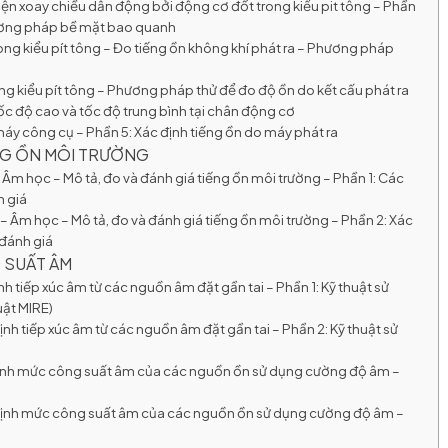
ện xoay chiều dẫn động bởi động cơ đốt trong kiểu pit tông – Phần
hương pháp bề mặt bao quanh
ng kiểu pít tông – Đo tiếng ồn không khí phát ra – Phương pháp
ng kiểu pít tông – Phương pháp thử để đo độ ồn do kết cấu phát ra
tốc độ cao và tốc độ trung bình tại chân động cơ
áy công cụ – Phần 5: Xác định tiếng ồn do máy phát ra
ẾNG ỒN MÔI TRƯỜNG
Âm học – Mô tả, đo và đánh giá tiếng ồn môi trường – Phần 1: Các
 giá
 Âm học – Mô tả, đo và đánh giá tiếng ồn môi trường – Phần 2: Xác
đánh giá
 SUẤT ÂM
h tiếp xúc âm từ các nguồn âm đặt gần tai – Phần 1: Kỹ thuật sử
uật MIRE)
nh tiếp xúc âm từ các nguồn âm đặt gần tai – Phần 2: Kỹ thuật sử
định mức công suất âm của các nguồn ồn sử dụng cường độ âm –
 định mức công suất âm của các nguồn ồn sử dụng cường độ âm –