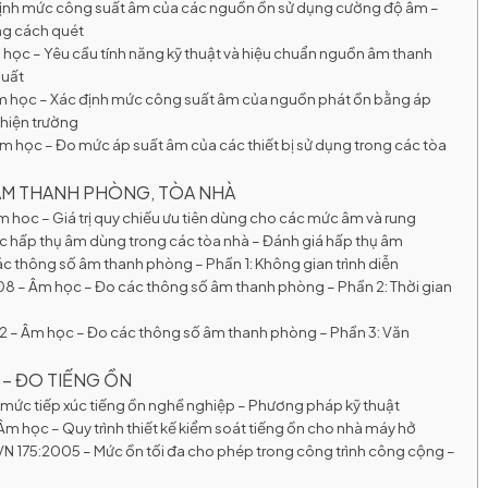
định mức công suất âm của các nguồn ồn sử dụng cường độ âm –
ng cách quét
học – Yêu cầu tính năng kỹ thuật và hiệu chuẩn nguồn âm thanh
suất
m học – Xác định mức công suất âm của nguồn phát ồn bằng áp
hiện trường
 học – Đo mức áp suất âm của các thiết bị sử dụng trong các tòa
ÂM THANH PHÒNG, TÒA NHÀ
 hoc – Giá trị quy chiếu ưu tiên dùng cho các mức âm và rung
c hấp thụ âm dùng trong các tòa nhà – Đánh giá hấp thụ âm
c thông số âm thanh phòng – Phần 1: Không gian trình diễn
 – Âm học – Đo các thông số âm thanh phòng – Phần 2: Thời gian
 – Âm học – Đo các thông số âm thanh phòng – Phần 3: Văn
 – ĐO TIẾNG ỒN
 mức tiếp xúc tiếng ồn nghề nghiệp – Phương pháp kỹ thuật
 học – Quy trình thiết kế kiểm soát tiếng ồn cho nhà máy hở
N 175:2005 – Mức ồn tối đa cho phép trong công trình công cộng –