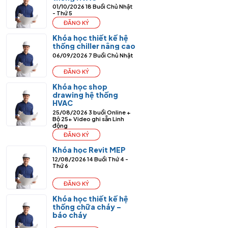
01/10/2026
18 Buổi
Chủ Nhật
- Thứ 5
ĐĂNG KÝ
Khóa học thiết kế hệ
thống chiller nâng cao
06/09/2026
7 Buổi
Chủ Nhật
ĐĂNG KÝ
Khóa học shop
drawing hệ thống
HVAC
25/08/2026
3 buổi Online +
Bộ 25+ Video ghi sẵn
Linh
động
ĐĂNG KÝ
Khóa học Revit MEP
12/08/2026
14 Buổi
Thứ 4 -
Thứ 6
ĐĂNG KÝ
Khóa học thiết kế hệ
thống chữa cháy –
báo cháy