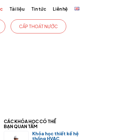
ức
Tài liệu
Tin tức
Liên hệ
CẤP THOÁT NƯỚC
CÁC KHÓA HỌC CÓ THỂ
BẠN QUAN TÂM
Khóa học thiết kế hệ
thống HVAC