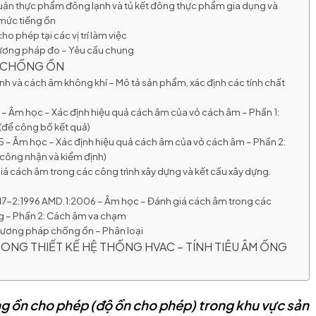
quản thực phẩm đông lạnh và tủ kết đông thực phẩm gia dụng và
mức tiếng ồn
 phép tại các vị trí làm việc
hương pháp đo – Yêu cầu chung
– CHỐNG ỒN
ính và cách âm không khí – Mô tả sản phẩm, xác định các tính chất
– Âm học – Xác định hiệu quả cách âm của vỏ cách âm – Phần 1:
(để công bố kết quả)
 – Âm học – Xác định hiệu quả cách âm của vỏ cách âm – Phần 2:
 công nhận và kiểm định)
á cách âm trong các công trình xây dựng và kết cấu xây dựng.
7-2:1996 AMD.1:2006 – Âm học – Đánh giá cách âm trong các
ng – Phần 2: Cách âm va chạm
hương pháp chống ồn – Phân loại
RONG THIẾT KẾ HỆ THỐNG HVAC – TÍNH TIÊU ÂM ỐNG
g ồn cho phép (độ ồn cho phép) trong khu vực sản