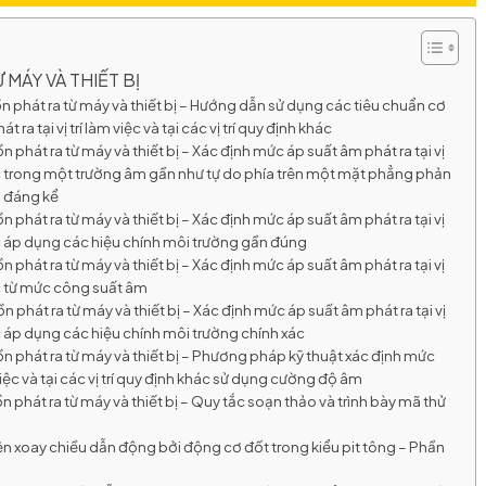
 MÁY VÀ THIẾT BỊ
 phát ra từ máy và thiết bị – Hướng dẫn sử dụng các tiêu chuẩn cơ
a tại vị trí làm việc và tại các vị trí quy định khác
phát ra từ máy và thiết bị – Xác định mức áp suất âm phát ra tại vị
 khác trong một trường âm gần như tự do phía trên một mặt phẳng phản
g đáng kể
phát ra từ máy và thiết bị – Xác định mức áp suất âm phát ra tại vị
khác áp dụng các hiệu chính môi trường gần đúng
phát ra từ máy và thiết bị – Xác định mức áp suất âm phát ra tại vị
khác từ mức công suất âm
phát ra từ máy và thiết bị – Xác định mức áp suất âm phát ra tại vị
khác áp dụng các hiệu chính môi trường chính xác
n phát ra từ máy và thiết bị – Phương pháp kỹ thuật xác định mức
 việc và tại các vị trí quy định khác sử dụng cường độ âm
 phát ra từ máy và thiết bị – Quy tắc soạn thảo và trình bày mã thử
n xoay chiều dẫn động bởi động cơ đốt trong kiểu pit tông – Phần