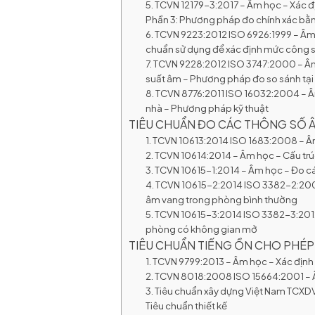
5. TCVN 12179-3:2017 – Âm học – Xác 
Phần 3: Phương pháp đo chính xác bằ
6. TCVN 9223:2012 ISO 6926:1999 – Âm 
chuẩn sử dụng để xác định mức công 
7. TCVN 9228:2012 ISO 3747:2000 – Â
suất âm – Phương pháp đo so sánh tại 
8. TCVN 8776:2011 ISO 16032:2004 – Âm
nhà – Phương pháp kỹ thuật
TIÊU CHUẨN ĐO CÁC THÔNG SỐ 
1. TCVN 10613:2014 ISO 1683:2008 – Âm
2. TCVN 10614:2014 – Âm học – Cấu trú
3. TCVN 10615-1:2014 – Âm học – Đo cá
4. TCVN 10615-2:2014 ISO 3382-2:2008
âm vang trong phòng bình thường
5. TCVN 10615-3:2014 ISO 3382-3:2012
phòng có không gian mở
TIÊU CHUẨN TIẾNG ỒN CHO PHÉP
1. TCVN 9799:2013 – Âm học – Xác định
2. TCVN 8018:2008 ISO 15664:2001 – Âm
3. Tiêu chuẩn xây dựng Việt Nam TCXDV
Tiêu chuẩn thiết kế