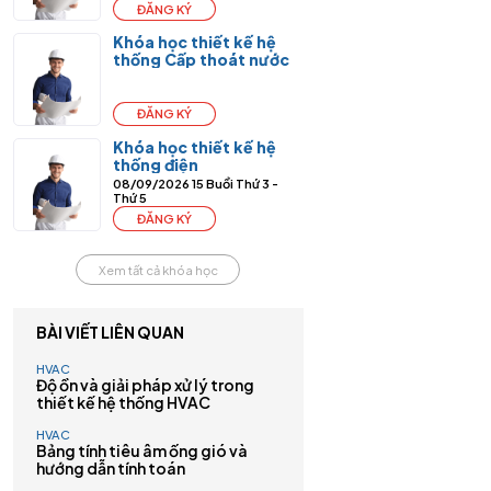
ĐĂNG KÝ
Khóa học thiết kế hệ
thống Cấp thoát nước
ĐĂNG KÝ
Khóa học thiết kế hệ
thống điện
08/09/2026
15 Buổi
Thứ 3 -
Thứ 5
ĐĂNG KÝ
Xem tất cả khóa học
BÀI VIẾT LIÊN QUAN
HVAC
Độ ồn và giải pháp xử lý trong
thiết kế hệ thống HVAC
HVAC
Bảng tính tiêu âm ống gió và
hướng dẫn tính toán