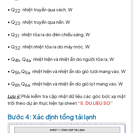
• Q
: nhiệt truyền qua vách, W
22
• Q
: nhiệt truyền qua nền, W
23
• Q
: nhiệt tỏa ra do đèn chiếu sáng, W
31
• Q
: nhiệt nhiệt tỏa ra do máy móc, W
32
• Q
, Q
: nhiệt hiện và nhiệt ẩn do người tỏa ra, W
4h
4a
• Q
,Q
: nhiệt hiện và nhiệt ẩn do gió tươi mang vào, W
5h
5a
• Q
,Q
: nhiệt hiện và nhiệt ẩn do gió lọt mang vào, W
6h
6a
Lưu ý:
Phải kiểm tra cập nhật dữ liệu các góc bức xạ mặt
trời theo dự án thực hiện tại sheet
“5. DU LIEU SO”
Bước 4: Xác định tổng tải lạnh