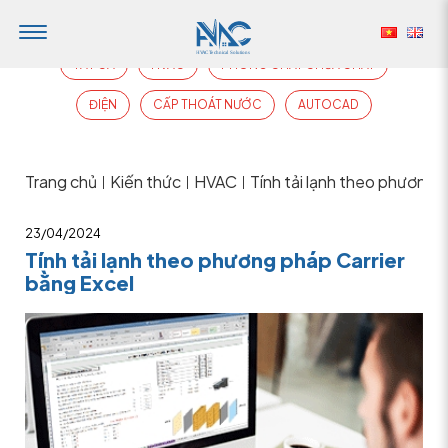
TẤT CẢ
HVAC
PHÒNG CHÁY CHỮA CHÁY
ĐIỆN
CẤP THOÁT NƯỚC
AUTOCAD
Trang chủ
Kiến thức
HVAC
Tính tải lạnh theo phương 
|
|
|
23/04/2024
Tính tải lạnh theo phương pháp Carrier
bằng Excel