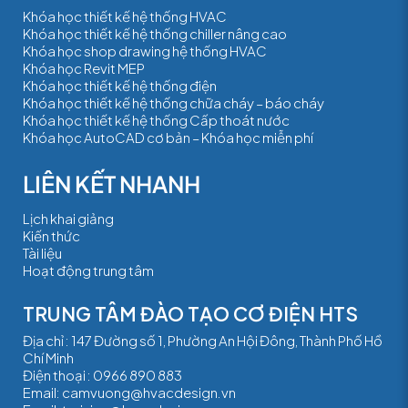
Khóa học thiết kế hệ thống HVAC
Khóa học thiết kế hệ thống chiller nâng cao
Khóa học shop drawing hệ thống HVAC
Khóa học Revit MEP
Khóa học thiết kế hệ thống điện
Khóa học thiết kế hệ thống chữa cháy – báo cháy
Khóa học thiết kế hệ thống Cấp thoát nước
Khóa học AutoCAD cơ bản – Khóa học miễn phí
Lịch khai giảng
Kiến thức
Tài liệu
Hoạt động trung tâm
TRUNG TÂM ĐÀO TẠO CƠ ĐIỆN HTS
Địa chỉ : 147 Đường số 1, Phường An Hội Đông, Thành Phố Hồ
Chí Minh
Điện thoại :
0966 890 883
Email:
camvuong@hvacdesign.vn