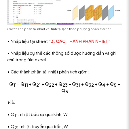
Các thành phần tải nhiệt khi tính tải lạnh theo phương pháp Carrier
• Nhập liệu tại sheet
“3. CAC THANH PHAN NHIET”
• Nhập liệu cụ thể các thông số được hướng dẫn và ghi
chú trong file excel.
• Các thành phần tải nhiệt phân tích gồm:
Q
= Q
+ Q
+ Q
+ Q
+ Q
+ Q
+ Q
+ Q
+
T
11
21
22
23
31
32
4
5
Q
6
Với:
• Q
: nhiệt bức xạ qua kính, W
11
• Q
: nhiệt truyền qua trần, W
21