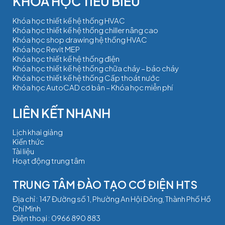
Khóa học thiết kế hệ thống HVAC
Khóa học thiết kế hệ thống chiller nâng cao
Khóa học shop drawing hệ thống HVAC
Khóa học Revit MEP
Khóa học thiết kế hệ thống điện
Khóa học thiết kế hệ thống chữa cháy – báo cháy
Khóa học thiết kế hệ thống Cấp thoát nước
Khóa học AutoCAD cơ bản – Khóa học miễn phí
Lịch khai giảng
Kiến thức
Tài liệu
Hoạt động trung tâm
TRUNG TÂM ĐÀO TẠO CƠ ĐIỆN HTS
Địa chỉ : 147 Đường số 1, Phường An Hội Đông, Thành Phố Hồ
Chí Minh
Điện thoại :
0966 890 883