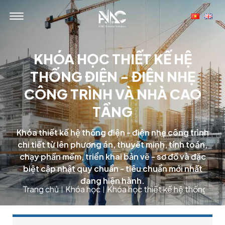
KHÓA HỌC THIẾT KẾ HỆ
THỐNG ĐIỆN - ĐIỆN NHẸ
CÔNG TRÌNH VÀ NHÀ CAO
TẦNG
Khóa thiết kế hệ thống điện - điện nhẹ công trình
chi tiết từ lên phương án, thuyết minh, tính toán,
chạy phần mềm, triển khai bản vẽ - sơ đồ và đặc
biệt cập nhật quy chuẩn - tiêu chuẩn mới nhất
đang hiện hành.
Trang chủ
Khóa học
Khóa học thiết kế hệ thống điệ
|
|