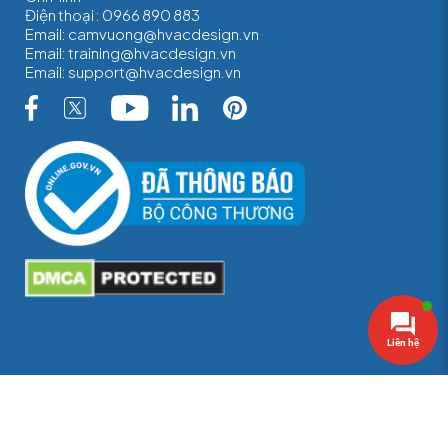
Điện thoại :
0966 890 883
Email:
camvuong@hvacdesign.vn
Email:
training@hvacdesign.vn
Email:
support@hvacdesign.vn
© Copyright HVAC 2023. ALL RIGHTS RESERVED.
Điều khoản và điều kiện
Chính sách bảo mật