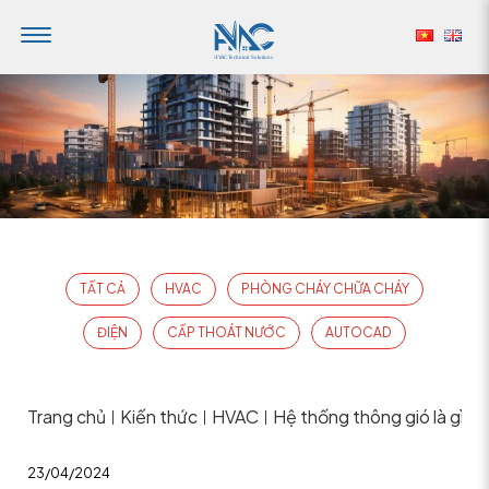
TẤT CẢ
HVAC
PHÒNG CHÁY CHỮA CHÁY
ĐIỆN
CẤP THOÁT NƯỚC
AUTOCAD
Trang chủ
Kiến thức
HVAC
Hệ thống thông gió là gì? P
|
|
|
23/04/2024