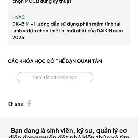
chọn MCCB đúng kỹ thuật
HVAC
DK-BIM – Hướng dẫn sử dụng phần mềm tính tải
lạnh và lựa chọn thiết bị mới nhất của DAIKIN năm
2025
CÁC KHÓA HỌC CÓ THỂ
BẠN QUAN TÂM
Xem tất cả khóa học
Chia sẻ:
Bạn đang là sinh viên, kỹ sư, quản lý cơ
điện đang muốn đột phá kiến thức và tìm