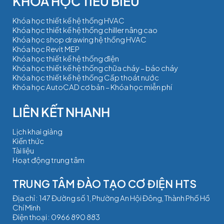
Khóa học thiết kế hệ thống HVAC
Khóa học thiết kế hệ thống chiller nâng cao
Khóa học shop drawing hệ thống HVAC
Khóa học Revit MEP
Khóa học thiết kế hệ thống điện
Khóa học thiết kế hệ thống chữa cháy – báo cháy
Khóa học thiết kế hệ thống Cấp thoát nước
Khóa học AutoCAD cơ bản – Khóa học miễn phí
Lịch khai giảng
Kiến thức
Tài liệu
Hoạt động trung tâm
TRUNG TÂM ĐÀO TẠO CƠ ĐIỆN HTS
Địa chỉ : 147 Đường số 1, Phường An Hội Đông, Thành Phố Hồ
Chí Minh
Điện thoại :
0966 890 883