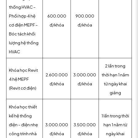
thống HVAC –
Phối hợp 4 hệ
600.000
900.000
cơ điện MEPF –
đ/khóa
đ/khóa
Bóc tách khối
lượng hệ thống
HVAC
2 lần trong
Khóa học Revit
2.600.000
3.000.000
thời hạn 1 năm
4 hệ MEPF
đ/khóa
đ/khóa
từ ngày khai
(Revit cơ điện)
giảng
Khóa học thiết
kế hệ thống
1 lần trong thời
điện – điện nhẹ
3.000.000
3.500.000
hạn 1 năm từ
công trình nhà
đ/khóa
đ/khóa
ngày khai