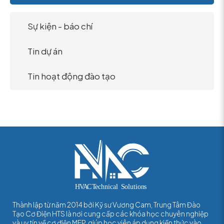
Sự kiện - báo chí
Tin dự án
Tin hoạt động đào tạo
Thành lập từ năm 2014 bởi Kỹ sư Vương Cam, Trung Tâm Đào
Tạo Cơ Điện HTS là nơi cung cấp các khóa học chuyên nghiệp
và uy tín về cơ điện MEP, giúp học viên áp dụng kiến thức vào