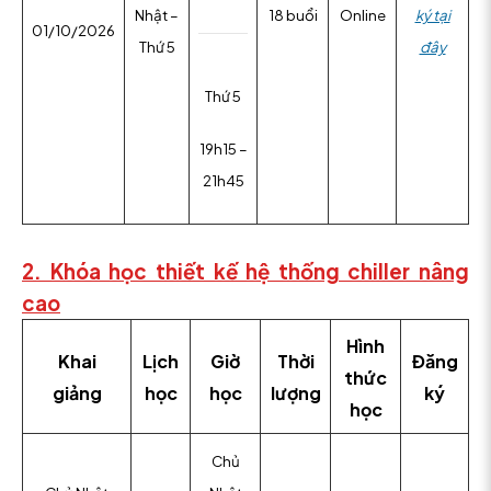
Nhật –
18 buổi
Online
ký tại
01/10/2026
Thứ 5
đây
Thứ 5
19h15 –
21h45
2. Khóa học thiết kế hệ thống chiller nâng
cao
Hình
Khai
Lịch
Giờ
Thời
Đăng
thức
giảng
học
học
lượng
ký
học
Chủ