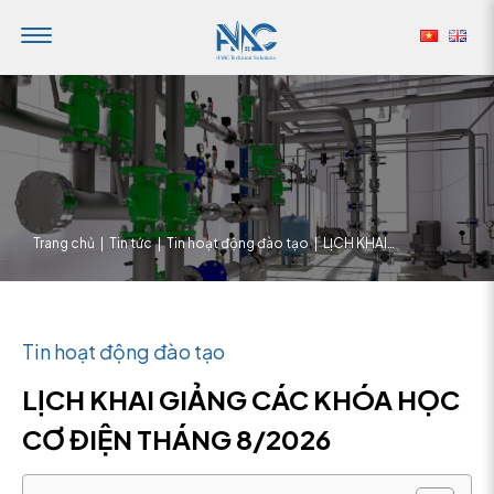
Trang chủ
|
Tin tức
|
Tin hoạt động đào tạo
|
LỊCH KHAI
GIẢNG CÁC
KHÓA HỌC
CƠ ĐIỆN
THÁNG
8/2026
Tin hoạt động đào tạo
LỊCH KHAI GIẢNG CÁC KHÓA HỌC
CƠ ĐIỆN THÁNG 8/2026