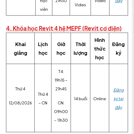
học
21h30
Video
đây
Video
viên
4. Khóa học Revit 4 hệ MEPF (Revit cơ điện)
Hình
Khai
Lịch
Giờ
Thời
Đăng
thức
giảng
học
học
lượng
ký
học
T4:
19h15 –
Thứ 4
21h45
Đăng
Thứ 4
14 buổi
Online
ký tại
– CN
12/08/2026
CN:
đây
09h00
– 11h30