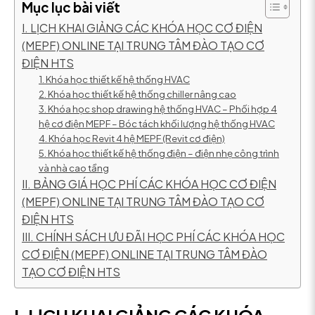
Mục lục bài viết
I. LỊCH KHAI GIẢNG CÁC KHÓA HỌC CƠ ĐIỆN
(MEPF) ONLINE TẠI TRUNG TÂM ĐÀO TẠO CƠ
ĐIỆN HTS
1. Khóa học thiết kế hệ thống HVAC
2. Khóa học thiết kế hệ thống chiller nâng cao
3. Khóa học shop drawing hệ thống HVAC – Phối hợp 4
hệ cơ điện MEPF – Bóc tách khối lượng hệ thống HVAC
4. Khóa học Revit 4 hệ MEPF (Revit cơ điện)
5. Khóa học thiết kế hệ thống điện – điện nhẹ công trình
và nhà cao tầng
II. BẢNG GIÁ HỌC PHÍ CÁC KHÓA HỌC CƠ ĐIỆN
(MEPF) ONLINE TẠI TRUNG TÂM ĐÀO TẠO CƠ
ĐIỆN HTS
III. CHÍNH SÁCH ƯU ĐÃI HỌC PHÍ CÁC KHÓA HỌC
CƠ ĐIỆN (MEPF) ONLINE TẠI TRUNG TÂM ĐÀO
TẠO CƠ ĐIỆN HTS
I. LỊCH KHAI GIẢNG CÁC KHÓA