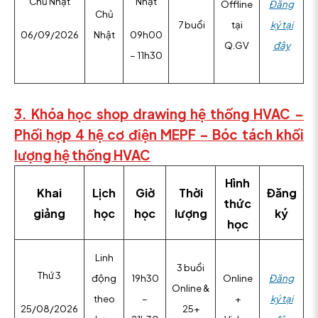
Chủ Nhật
Nhật
Offline
Đăng
Chủ
7 buổi
tại
ký tại
Nhật
06/09/2026
09h00
Q.GV
đây
– 11h30
3. Khóa học shop drawing hệ thống HVAC –
Phối hợp 4 hệ cơ điện MEPF – Bóc tách khối
lượng hệ thống HVAC
Hình
Khai
Lịch
Giờ
Thời
Đăng
thức
giảng
học
học
lượng
ký
học
Linh
3 buổi
Thứ 3
động
19h30
Online
Đăng
Online &
theo
–
+
ký tại
25+
25/08/2026