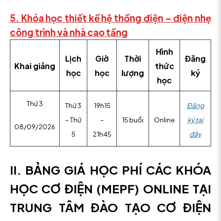
5. Khóa học thiết kế hệ thống điện – điện nhẹ
công trình và nhà cao tầng
Hình
Lịch
Giờ
Thời
Đăng
Khai giảng
thức
học
học
lượng
ký
học
Thứ 3
Thứ 3
19h15
Đăng
– Thứ
–
15 buổi
Online
ký tại
08/09/2026
5
21h45
đây
II. BẢNG GIÁ HỌC PHÍ CÁC KHÓA
HỌC CƠ ĐIỆN (MEPF) ONLINE TẠI
TRUNG TÂM ĐÀO TẠO CƠ ĐIỆN