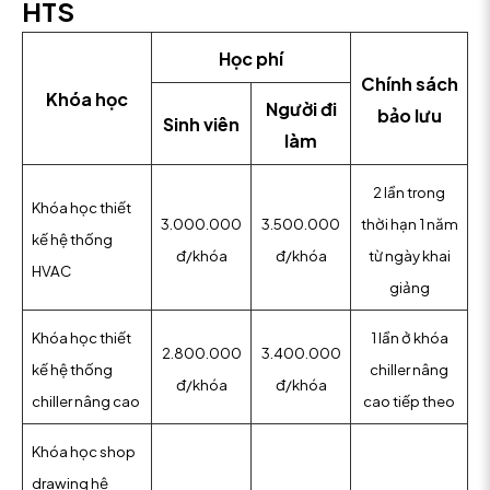
HTS
Học phí
Chính sách
Khóa học
Người đi
bảo lưu
Sinh viên
làm
2 lần trong
Khóa học thiết
3.000.000
3.500.000
thời hạn 1 năm
kế hệ thống
đ/khóa
đ/khóa
từ ngày khai
HVAC
giảng
Khóa học thiết
1 lần ở khóa
2.800.000
3.400.000
kế hệ thống
chiller nâng
đ/khóa
đ/khóa
chiller nâng cao
cao tiếp theo
Khóa học shop
drawing hệ