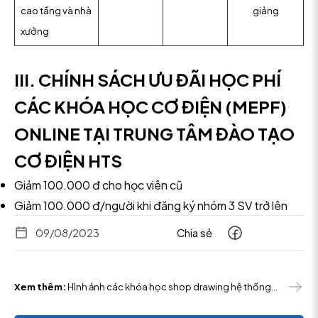
cao tầng và nhà
giảng
xưởng
III. CHÍNH SÁCH ƯU ĐÃI HỌC PHÍ
CÁC KHÓA HỌC CƠ ĐIỆN (MEPF)
ONLINE TẠI TRUNG TÂM ĐÀO TẠO
CƠ ĐIỆN HTS
Giảm 100.000 đ cho học viên cũ
Giảm 100.000 đ/người khi đăng ký nhóm 3 SV trở lên
09/08/2023
Chia sẻ
Xem thêm:
Hình ảnh các khóa học shop drawing hệ thống
HVAC đã khai giảng