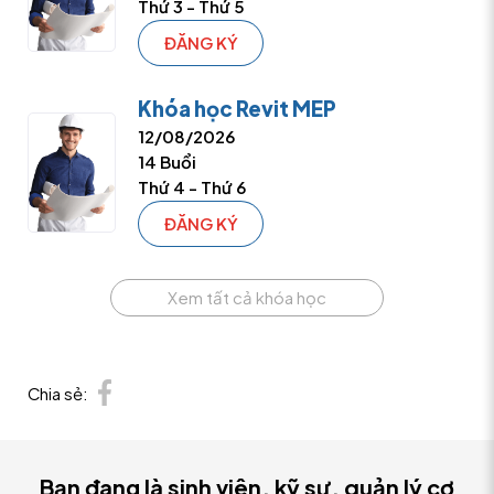
Thứ 3 - Thứ 5
ĐĂNG KÝ
Khóa học Revit MEP
12/08/2026
14 Buổi
Thứ 4 - Thứ 6
ĐĂNG KÝ
Xem tất cả khóa học
Chia sẻ:
Bạn đang là sinh viên, kỹ sư, quản lý cơ