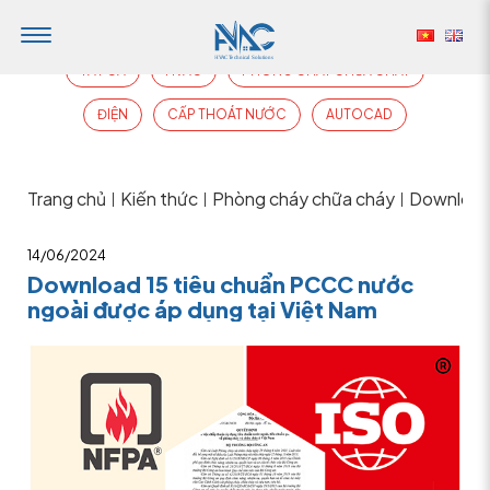
TẤT CẢ
HVAC
PHÒNG CHÁY CHỮA CHÁY
ĐIỆN
CẤP THOÁT NƯỚC
AUTOCAD
Trang chủ
Kiến thức
Phòng cháy chữa cháy
Download 
|
|
|
14/06/2024
Download 15 tiêu chuẩn PCCC nước
ngoài được áp dụng tại Việt Nam