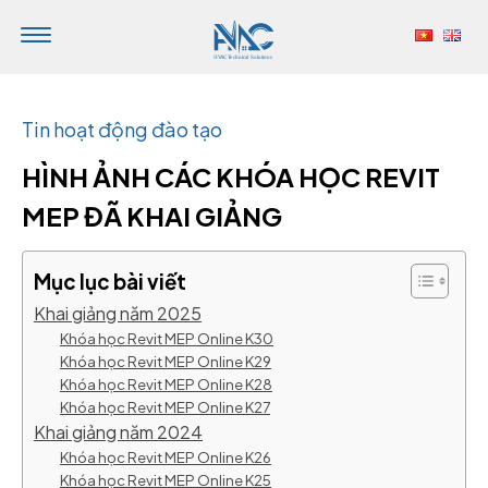
Trang chủ
|
Tin tức
|
Tin hoạt động đào tạo
|
Hình ảnh các
khóa học
Revit MEP đã
khai giảng
Tin hoạt động đào tạo
HÌNH ẢNH CÁC KHÓA HỌC REVIT
MEP ĐÃ KHAI GIẢNG
Mục lục bài viết
Khai giảng năm 2025
Khóa học Revit MEP Online K30
Khóa học Revit MEP Online K29
Khóa học Revit MEP Online K28
Khóa học Revit MEP Online K27
Khai giảng năm 2024
Khóa học Revit MEP Online K26
Khóa học Revit MEP Online K25